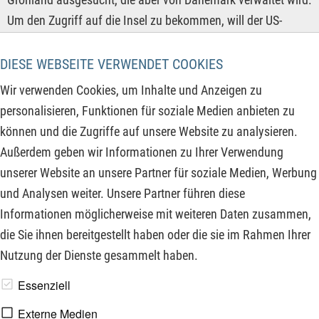
Um den Zugriff auf die Insel zu bekommen, will der US-
Präsident alle Staaten, die sich gegen die Übernahme der
Insel durch die USA stellen, mit neuen Zöllen belegen,
DIESE WEBSEITE VERWENDET COOKIES
darunter auch die Bundesrepublik mit nochmals 10 %
Wir verwenden Cookies, um Inhalte und Anzeigen zu
Sonderzoll ab 1. Februar 2026. Damit eskaliert die Lage
personalisieren, Funktionen für soziale Medien anbieten zu
zwischen den NATO-Bündnisstaaten und es zeigt gleichzeitig
können und die Zugriffe auf unsere Website zu analysieren.
auf, welche Priorität die Rohstoffversorgung der US-
Außerdem geben wir Informationen zu Ihrer Verwendung
Wirtschaft mittlerweile einnimmt. Daher sollten Investoren
unserer Website an unsere Partner für soziale Medien, Werbung
auf Rohstoffunternehmen wie diese schauen.
und Analysen weiter. Unsere Partner führen diese
Informationen möglicherweise mit weiteren Daten zusammen,
ZUM KOMMENTAR
die Sie ihnen bereitgestellt haben oder die sie im Rahmen Ihrer
Nutzung der Dienste gesammelt haben.
www.derfinanzinvestor.de - © 2026 - Die Publikation für
Essenziell
professionelle Investoren.
Externe Medien