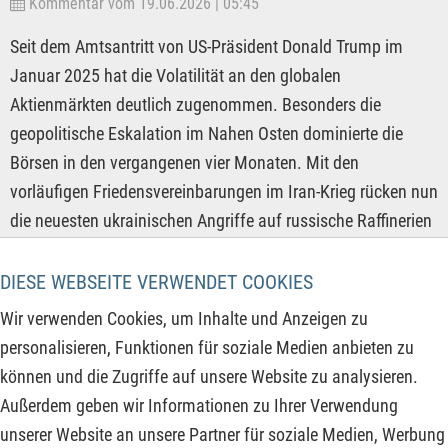
Kommentar vom 19.06.2026 | 05:45
Seit dem Amtsantritt von US-Präsident Donald Trump im
Januar 2025 hat die Volatilität an den globalen
Aktienmärkten deutlich zugenommen. Besonders die
geopolitische Eskalation im Nahen Osten dominierte die
Börsen in den vergangenen vier Monaten. Mit den
vorläufigen Friedensvereinbarungen im Iran-Krieg rücken nun
die neuesten ukrainischen Angriffe auf russische Raffinerien
wieder in den Fokus der Weltöffentlichkeit und könnten als
nächstes die Rohölpreise wieder in die Höhe treiben. Der
DIESE WEBSEITE VERWENDET COOKIES
Angebotsschock durch die Schließung der Straße von
Wir verwenden Cookies, um Inhalte und Anzeigen zu
Hormus ist noch nicht verdaut und die Inflations- sowie
personalisieren, Funktionen für soziale Medien anbieten zu
Rezessionsängste bei den Anlegern sind nach wie vor
können und die Zugriffe auf unsere Website zu analysieren.
vorhanden. Dennoch bieten sich immer wieder neue
Außerdem geben wir Informationen zu Ihrer Verwendung
Chancen, was die folgenden Unternehmen unter Beweis
unserer Website an unsere Partner für soziale Medien, Werbung