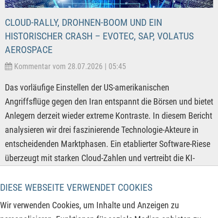
CLOUD-RALLY, DROHNEN-BOOM UND EIN
HISTORISCHER CRASH – EVOTEC, SAP, VOLATUS
AEROSPACE
Kommentar vom 28.07.2026 | 05:45
Das vorläufige Einstellen der US-amerikanischen
Angriffsflüge gegen den Iran entspannt die Börsen und bietet
Anlegern derzeit wieder extreme Kontraste. In diesem Bericht
analysieren wir drei faszinierende Technologie-Akteure in
entscheidenden Marktphasen. Ein etablierter Software-Riese
überzeugt mit starken Cloud-Zahlen und vertreibt die KI-
Sorgen der letzten Monate. Ein innovatives
Drohnenunternehmen profitiert enorm vom margenstarken
DIESE WEBSEITE VERWENDET COOKIES
Wachstumsmarkt für autonome Flugsysteme. Gleichzeitig
Wir verwenden Cookies, um Inhalte und Anzeigen zu
kämpft ein Dienstleister aus der Forschung nach einer harten