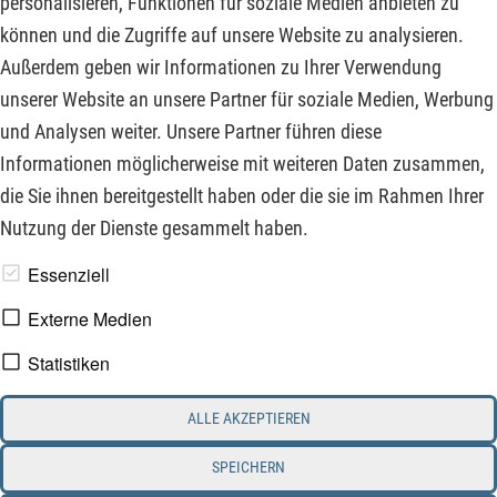
personalisieren, Funktionen für soziale Medien anbieten zu
Gewinnwarnung an einem Zehnjahrestief um das Vertrauen
können und die Zugriffe auf unsere Website zu analysieren.
der verbleibenden Anleger. Entdecken Sie in unserem
Außerdem geben wir Informationen zu Ihrer Verwendung
Marktbericht, wo lukrative Einstiegschancen warten und wo
unserer Website an unsere Partner für soziale Medien, Werbung
das Risiko eines fallenden Messers droht.
und Analysen weiter. Unsere Partner führen diese
Informationen möglicherweise mit weiteren Daten zusammen,
ZUM KOMMENTAR
die Sie ihnen bereitgestellt haben oder die sie im Rahmen Ihrer
Nutzung der Dienste gesammelt haben.
www.derfinanzinvestor.de - © 2026 - Die Publikation für
Essenziell
professionelle Investoren.
Externe Medien
Statistiken
Impressum
Datenschutz
ALLE AKZEPTIEREN
Interessenskonflikt & Risikohinweis
Nutzungsbedingungen
Cookie-Einstellungen
SPEICHERN