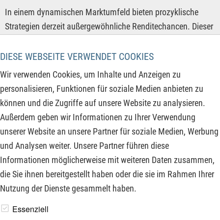
In einem dynamischen Marktumfeld bieten prozyklische
Strategien derzeit außergewöhnliche Renditechancen. Dieser
Bericht beleuchtet drei hochspannende Börsenwerte, die
aktuell durch fundamentale Stärke glänzen. Von explosiver
DIESE WEBSEITE VERWENDET COOKIES
KI-Fantasie im Halbleiterbereich über strategische Gewinner
Wir verwenden Cookies, um Inhalte und Anzeigen zu
im 160-Mrd.-Dollar-Markt für Drohnentechnologie bis hin zu
personalisieren, Funktionen für soziale Medien anbieten zu
einem deutschen Finanz-Schwergewicht auf Allzeithoch mit
können und die Zugriffe auf unsere Website zu analysieren.
starker Dividendenrendite. Was sind die Katalysatoren hinter
Außerdem geben wir Informationen zu Ihrer Verwendung
diesen Megatrends und warum sich das Weiterlesen für Ihr
unserer Website an unsere Partner für soziale Medien, Werbung
Portfolio definitiv auszahlt.
und Analysen weiter. Unsere Partner führen diese
Informationen möglicherweise mit weiteren Daten zusammen,
ZUM KOMMENTAR
die Sie ihnen bereitgestellt haben oder die sie im Rahmen Ihrer
Nutzung der Dienste gesammelt haben.
www.derfinanzinvestor.de - © 2026 - Die Publikation für
Essenziell
professionelle Investoren.