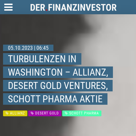
05.10.2023 | 06:45
TURBULENZEN IN
WASHINGTON – ALLIANZ,
DESERT GOLD VENTURES,
SCHOTT PHARMA AKTIE
ALLIANZ
DESERT GOLD
SCHOTT PHARMA