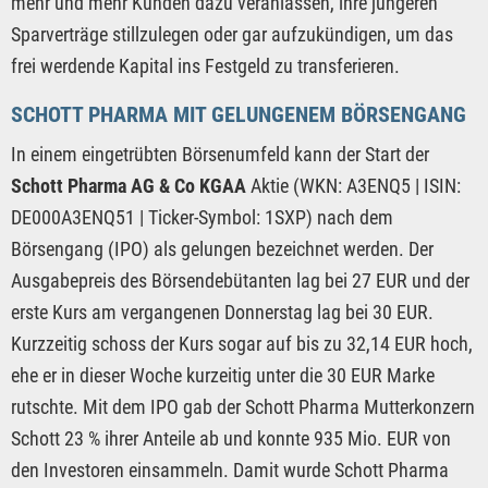
mehr und mehr Kunden dazu veranlassen, ihre jüngeren
Sparverträge stillzulegen oder gar aufzukündigen, um das
frei werdende Kapital ins Festgeld zu transferieren.
SCHOTT PHARMA MIT GELUNGENEM BÖRSENGANG
In einem eingetrübten Börsenumfeld kann der Start der
Schott Pharma AG & Co KGAA
Aktie (WKN: A3ENQ5 | ISIN:
DE000A3ENQ51 | Ticker-Symbol: 1SXP) nach dem
Börsengang (IPO) als gelungen bezeichnet werden. Der
Ausgabepreis des Börsendebütanten lag bei 27 EUR und der
erste Kurs am vergangenen Donnerstag lag bei 30 EUR.
Kurzzeitig schoss der Kurs sogar auf bis zu 32,14 EUR hoch,
ehe er in dieser Woche kurzeitig unter die 30 EUR Marke
rutschte. Mit dem IPO gab der Schott Pharma Mutterkonzern
Schott 23 % ihrer Anteile ab und konnte 935 Mio. EUR von
den Investoren einsammeln. Damit wurde Schott Pharma