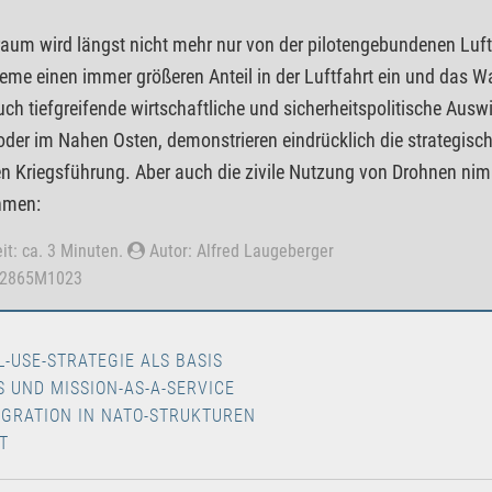
raum wird längst nicht mehr nur von der pilotengebundenen Lu
eme einen immer größeren Anteil in der Luftfahrt ein und das
ch tiefgreifende wirtschaftliche und sicherheitspolitische Auswi
oder im Nahen Osten, demonstrieren eindrücklich die strategisc
 Kriegsführung. Aber auch die zivile Nutzung von Drohnen nimm
hmen:
it: ca. 3 Minuten.
Autor: Alfred Laugeberger
92865M1023
L-USE-STRATEGIE ALS BASIS
S UND MISSION-AS-A-SERVICE
EGRATION IN NATO-STRUKTUREN
T