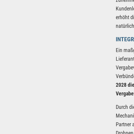
Kundenlo
erhöht d
natürlic
INTEGR
Ein maßg
Lieferan
Vergabev
Verbünde
2028 di
Vergabev
Durch di
Mechanis
Partner 
Drohnen 