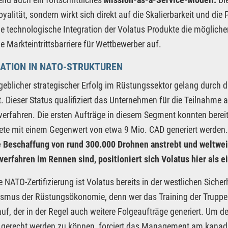
yalität, sondern wirkt sich direkt auf die Skalierbarkeit und die 
ie technologische Integration der Volatus Produkte die möglich
he Markteintrittsbarriere für Wettbewerber auf.
ATION IN NATO-STRUKTUREN
eblicher strategischer Erfolg im Rüstungssektor gelang durch die
t. Dieser Status qualifiziert das Unternehmen für die Teilnahme a
erfahren. Die ersten Aufträge in diesem Segment konnten berei
te mit einem Gegenwert von etwa 9 Mio. CAD generiert werden
e Beschaffung von rund 300.000 Drohnen anstrebt und weltwei
erfahren im Rennen sind, positioniert sich Volatus hier als 
e NATO-Zertifizierung ist Volatus bereits in der westlichen Sicher
mus der Rüstungsökonomie, denn wer das Training der Truppen 
auf, der in der Regel auch weitere Folgeaufträge generiert. 
gerecht werden zu können, forciert das Management am kanadi