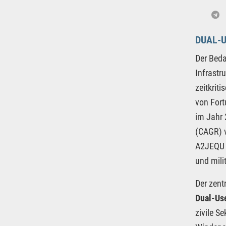
DUAL-U
Der Beda
Infrastr
zeitkrit
von Fort
im Jahr 
(CAGR) v
A2JEQU |
und mili
Der zent
Dual-U
zivile S