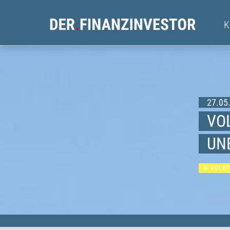
27.05.
VO
UN
VOLAT