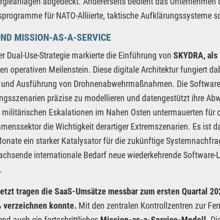
gieanlagen abgedeckt. Andererseits bedient das Unternehmen d
sprogramme für NATO-Alliierte, taktische Aufklärungssysteme 
ND MISSION-AS-A-SERVICE
r Dual-Use-Strategie markierte die Einführung von
SKYDRA, als 
en operativen Meilenstein. Diese digitale Architektur fungiert
 und Ausführung von Drohnenabwehrmaßnahmen. Die Software be
gsszenarien präzise zu modellieren und datengestützt ihre A
 militärischen Eskalationen im Nahen Osten untermauerten für 
menssektor die Wichtigkeit derartiger Extremszenarien. Es ist 
Monate ein starker Katalysator für die zukünftige Systemnachfr
achsende internationale Bedarf neue wiederkehrende Software-
.
 jetzt tragen die SaaS-Umsätze messbar zum ersten Quartal 2
% verzeichnen konnte.
Mit den zentralen Kontrollzentren zur Fe
d auch ein fortschrittliches
Mission-as-a-Service-Modell.
Di