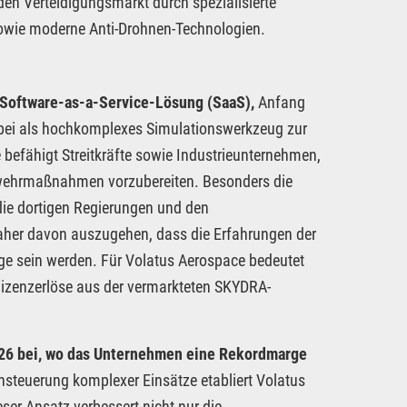
en Verteidigungsmarkt durch spezialisierte
sowie moderne Anti-Drohnen-Technologien.
Software-as-a-Service-Lösung (SaaS),
Anfang
 dabei als hochkomplexes Simulationswerkzeug zur
fähigt Streitkräfte sowie Industrieunternehmen,
bwehrmaßnahmen vorzubereiten. Besonders die
die dortigen Regierungen und den
daher davon auszugehen, dass die Erfahrungen der
age sein werden. Für Volatus Aerospace bedeutet
Lizenzerlöse aus der vermarkteten SKYDRA-
026 bei, wo das Unternehmen eine Rekordmarge
rnsteuerung komplexer Einsätze etabliert Volatus
eser Ansatz verbessert nicht nur die