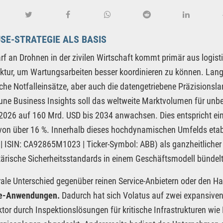
SE-STRATEGIE ALS BASIS
rf an Drohnen in der zivilen Wirtschaft kommt primär aus logi
uktur, um Wartungsarbeiten besser koordinieren zu können. Lang
ische Notfalleinsätze, aber auch die datengetriebene Präzision
une Business Insights soll das weltweite Marktvolumen für un
2026 auf 160 Mrd. USD bis 2034 anwachsen. Dies entspricht ein
on über 16 %. Innerhalb dieses hochdynamischen Umfelds etabl
 ISIN: CA92865M1023 | Ticker-Symbol: ABB) als ganzheitlicher 
tärische Sicherheitsstandards in einem Geschäftsmodell bündelt
rale Unterschied gegenüber reinen Service-Anbietern oder den Ha
se-Anwendungen.
Dadurch hat sich Volatus auf zwei expansiven 
ektor durch Inspektionslösungen für kritische Infrastrukturen wie