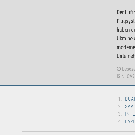
Der Luft
Flugsyst
haben au
Ukraine 
modernen
Unterne
Leseze
ISIN: CA
DUA
SAA
INT
FAZI