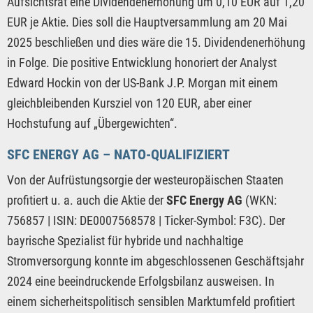
Aufsichtsrat eine Dividendenerhöhung um 0,10 EUR auf 1,20
EUR je Aktie. Dies soll die Hauptversammlung am 20 Mai
2025 beschließen und dies wäre die 15. Dividendenerhöhung
in Folge. Die positive Entwicklung honoriert der Analyst
Edward Hockin von der US-Bank J.P. Morgan mit einem
gleichbleibenden Kursziel von 120 EUR, aber einer
Hochstufung auf „Übergewichten“.
SFC ENERGY AG – NATO-QUALIFIZIERT
Von der Aufrüstungsorgie der westeuropäischen Staaten
profitiert u. a. auch die Aktie der
SFC Energy AG
(WKN:
756857 | ISIN: DE0007568578 | Ticker-Symbol: F3C). Der
bayrische Spezialist für hybride und nachhaltige
Stromversorgung konnte im abgeschlossenen Geschäftsjahr
2024 eine beeindruckende Erfolgsbilanz ausweisen. In
einem sicherheitspolitisch sensiblen Marktumfeld profitiert