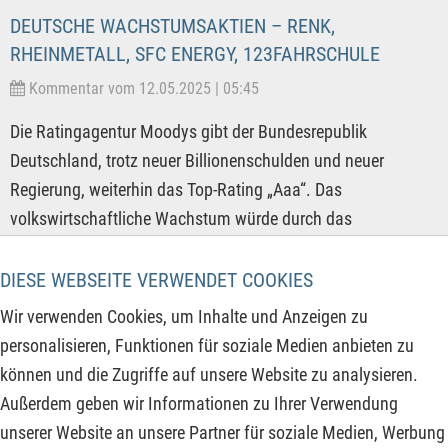
DEUTSCHE WACHSTUMSAKTIEN – RENK,
RHEINMETALL, SFC ENERGY, 123FAHRSCHULE
Kommentar vom 12.05.2025 | 05:45
Die Ratingagentur Moodys gibt der Bundesrepublik
Deutschland, trotz neuer Billionenschulden und neuer
Regierung, weiterhin das Top-Rating „Aaa“. Das
volkswirtschaftliche Wachstum würde durch das
Infrastrukturpaket und die höheren Verteidigungsausgaben
gestützt, auch wenn langfristige Reformen bisher
DIESE WEBSEITE VERWENDET COOKIES
ausblieben. Durch die Einstufung als Top-Bonität gilt das
Wir verwenden Cookies, um Inhalte und Anzeigen zu
Land weiterhin als zuverlässiger Schuldner und zahlt im
personalisieren, Funktionen für soziale Medien anbieten zu
internationalen Staatenvergleich nach China die geringsten
können und die Zugriffe auf unsere Website zu analysieren.
Zinsen für neue Schulden. Doch wirkliches Wachstum findet
Außerdem geben wir Informationen zu Ihrer Verwendung
bei diesen Unternehmen statt, teils bereits eingepreist, teils
unserer Website an unsere Partner für soziale Medien, Werbung