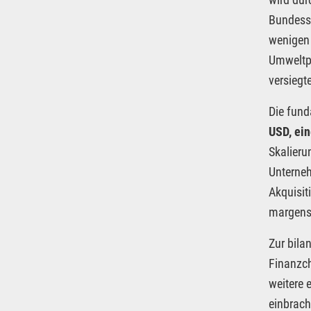
Bundesst
wenigen 
Umweltpo
versiegt
Die fund
USD, ei
Skalieru
Unterneh
Akquisit
margenst
Zur bila
Finanzch
weitere 
einbrach