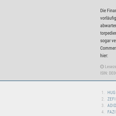
Die Fina
vorläufi
abwarten
torpedie
sogar ve
Commerzb
hier:
Leseze
ISIN: DE
HUG
ZEF
ADI
FAZI