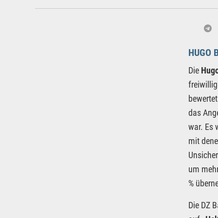
HUGO 
Die
Hugo
freiwill
bewertet
das Ange
war. Es 
mit dene
Unsicher
um mehr 
% übern
Die DZ B