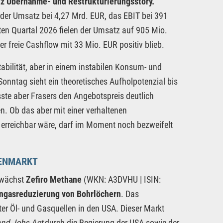
tz Übernahme- und Restrukturierungsstory.
der Umsatz bei 4,27 Mrd. EUR, das EBIT bei 391
ten Quartal 2026 fielen der Umsatz auf 905 Mio.
r freie Cashflow mit 33 Mio. EUR positiv blieb.
tabilität, aber in einem instabilen Konsum- und
nntag sieht ein theoretisches Aufholpotenzial bis
te aber Frasers den Angebotspreis deutlich
n. Ob das aber mit einer verhaltenen
rreichbar wäre, darf im Moment noch bezweifelt
HENMARKT
d wächst
Zefiro Methane
(WKN: A3DVHU | ISIN:
ngasreduzierung von Bohrlöchern
. Das
er Öl- und Gasquellen in den USA. Dieser Markt
and Jobs Act
durch die Regierung der USA sowie der