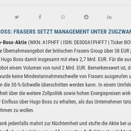
BOSS: FRASERS SETZT MANAGEMENT UNTER ZUGZWA
-Boss-Aktie
(WKN: A1PHFF | ISIN: DE000A1PHFF7 | Ticker BOSS
ige Übernahmeangebot der britischen Frasers Group über 38 EUR je
 Hugo Boss damit insgesamt mit etwa 2,7 Mrd. EUR. Für die a
bot einem Volumen von rund 2 Mrd. EUR. Bemerkenswert ist, d
wurde keine Mindestannahmeschwelle von Frasers ausgerufen u
n die 30-%-Schwelle überschritten werden kann. In einem Umf
heit über die weitere Zollpolitik sowie hohen Energiepreisen wirk
Einfluss über Hugo Boss zu erhalten, als das Unternehmen tat
ehmen zu wollen.
ank jedenfalls mahnt zur Nüchternheit und stufte die Aktie bei