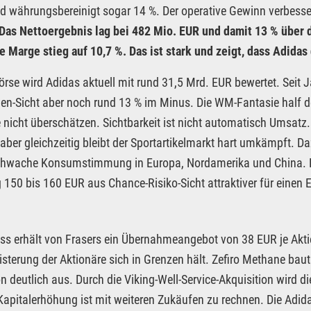
d währungsbereinigt sogar 14 %. Der operative Gewinn verbesse
Das Nettoergebnis lag bei 482 Mio. EUR und damit 13 % über 
e Marge stieg auf 10,7 %. Das ist stark und zeigt, dass Adidas 
örse wird Adidas aktuell mit rund 31,5 Mrd. EUR bewertet. Seit J
n-Sicht aber noch rund 13 % im Minus. Die WM-Fantasie half 
ie nicht überschätzen. Sichtbarkeit ist nicht automatisch Umsat
 aber gleichzeitig bleibt der Sportartikelmarkt hart umkämpft.
chwache Konsumstimmung in Europa, Nordamerika und China. N
 150 bis 160 EUR aus Chance-Risiko-Sicht attraktiver für einen 
s erhält von Frasers ein Übernahmeangebot von 38 EUR je Aktie
isterung der Aktionäre sich in Grenzen hält. Zefiro Methane bau
n deutlich aus. Durch die Viking-Well-Service-Akquisition wird d
Kapitalerhöhung ist mit weiteren Zukäufen zu rechnen. Die Adid