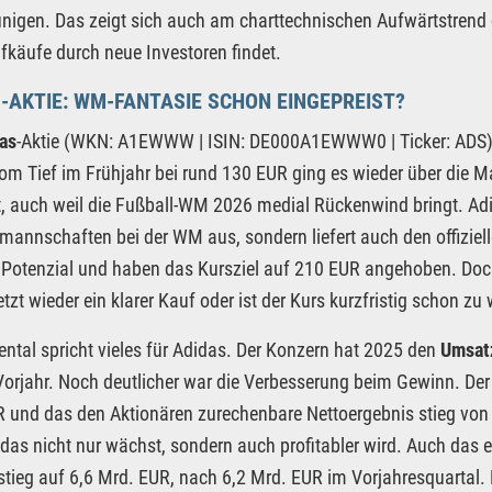
nigen. Das zeigt sich auch am charttechnischen Aufwärtstrend
fkäufe durch neue Investoren findet.
-AKTIE: WM-FANTASIE SCHON EINGEPREIST?
as
-Aktie (WKN: A1EWWW | ISIN: DE000A1EWWW0 | Ticker: ADS) 
Vom Tief im Frühjahr bei rund 130 EUR ging es wieder über die
, auch weil die Fußball-WM 2026 medial Rückenwind bringt. Adid
mannschaften bei der WM aus, sondern liefert auch den offiziell
 Potenzial und haben das Kursziel auf 210 EUR angehoben. Doch 
etzt wieder ein klarer Kauf oder ist der Kurs kurzfristig schon zu
tal spricht vieles für Adidas. Der Konzern hat 2025 den
Umsatz
orjahr. Noch deutlicher war die Verbesserung beim Gewinn. Der 
 und das den Aktionären zurechenbare Nettoergebnis stieg von 
das nicht nur wächst, sondern auch profitabler wird. Auch das e
tieg auf 6,6 Mrd. EUR, nach 6,2 Mrd. EUR im Vorjahresquartal. 