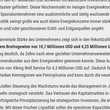
aaten gefördert. Dieser Nischenmarkt im riesigen Energiesektor
Spezialunternehmen eine auskömmliche und stetig wachsende E
litik zwingt große wie auch kleine Energiekonzerne immer stä
en und/oder geschlossenen Erdöl- und Erdgasquellen angeht.
amentale Stärke des Unternehmens zeigt sich in den Rekordzah
nem Bruttogewinn von 10,7 Millionen USD und 4,25 Millionen
ng deutlich, da Zefiro nach einer gezielten Unternehmenserweite
menskunden aus dem Energiesektor gewinnen konnte. Diese Auf
ion von Viking Well Service für 4,3 Millionen USD auf. Dadurch f
arken Kernregionen wie Pennsylvania und kann durch die neue
nziellen Steuerung des Wachstums wurde das Management im Jun
efin strategisch verstärkt. Das Vertrauen des Kapitalmarktes in 
erfolgreiche Privatplatzierung bei strategischen Investoren, die 
te. Mit dieser frischen Liquidität sollen die operativen Kapaz