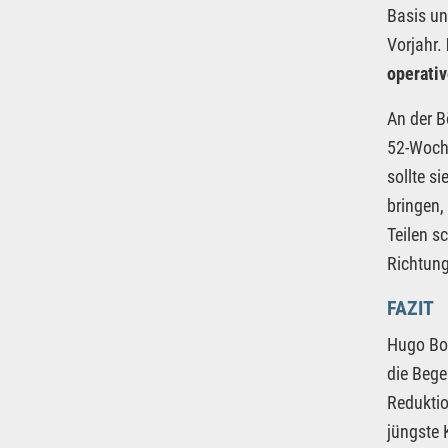
Basis un
Vorjahr.
operativ
An der B
52-Woche
sollte s
bringen,
Teilen s
Richtung
FAZIT
Hugo Bos
die Bege
Reduktio
jüngste 