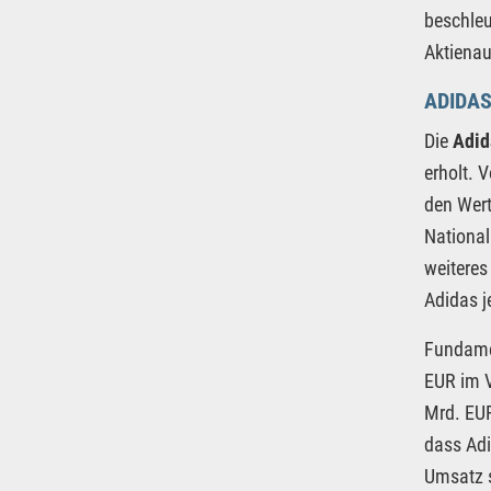
beschleu
Aktienau
ADIDAS
Die
Adid
erholt. 
den Wert
National
weiteres
Adidas j
Fundamen
EUR im V
Mrd. EUR
dass Adi
Umsatz s