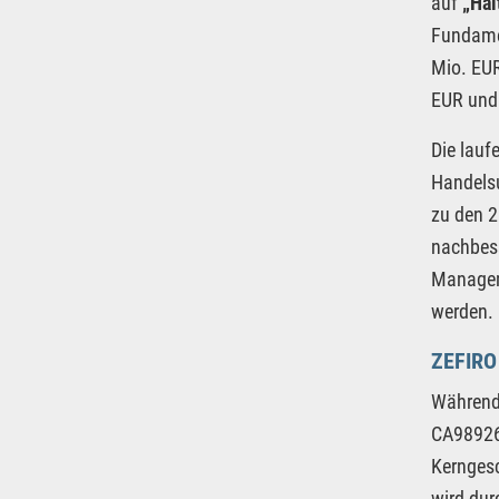
auf
„Hal
Fundamen
Mio. EUR
EUR und 
Die lauf
Handelsu
zu den 2
nachbess
Managem
werden.
ZEFIR
Während 
CA98926
Kerngesc
wird dur