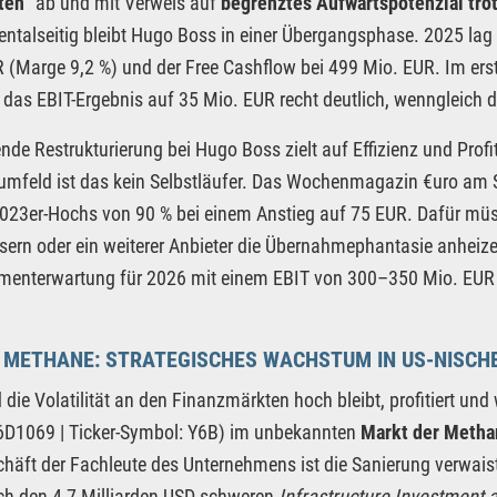
ten“
ab und mit Verweis auf
begrenztes Aufwärtspotenzial tro
talseitig bleibt Hugo Boss in einer Übergangsphase. 2025 lag 
 (Marge 9,2 %) und der Free Cashflow bei 499 Mio. EUR. Im ers
das EBIT-Ergebnis auf 35 Mio. EUR recht deutlich, wenngleich de
ende Restrukturierung bei Hugo Boss zielt auf Effizienz und Profi
mfeld ist das kein Selbstläufer. Das Wochenmagazin €uro am So
023er-Hochs von 90 % bei einem Anstieg auf 75 EUR. Dafür müss
ern oder ein weiterer Anbieter die Übernahmephantasie anheize
enterwartung für 2026 mit einem EBIT von 300–350 Mio. EUR e
O METHANE: STRATEGISCHES WACHSTUM IN US-NISC
die Volatilität an den Finanzmärkten hoch bleibt, profitiert un
D1069 | Ticker-Symbol: Y6B) im unbekannten
Markt der Metha
häft der Fachleute des Unternehmens ist die Sanierung verwaist
ch den 4,7 Milliarden USD schweren
Infrastructure Investment 