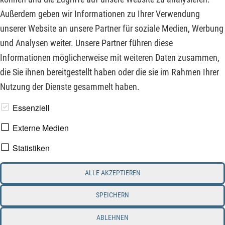
Gebrauch des USD gebracht hat. Doch bei all den
Außerdem geben wir Informationen zu Ihrer Verwendung
geopolitischen Verwerfungen der letzten Jahre gibt es neben
unserer Website an unsere Partner für soziale Medien, Werbung
Verlierern der Neuordnung auch viele Profiteure.
und Analysen weiter. Unsere Partner führen diese
Informationen möglicherweise mit weiteren Daten zusammen,
ZUM KOMMENTAR
die Sie ihnen bereitgestellt haben oder die sie im Rahmen Ihrer
Nutzung der Dienste gesammelt haben.
www.derfinanzinvestor.de - © 2026 - Die Publikation für
Essenziell
professionelle Investoren.
Externe Medien
Statistiken
Impressum
Datenschutz
ALLE AKZEPTIEREN
Interessenskonflikt & Risikohinweis
Nutzungsbedingungen
Cookie-Einstellungen
SPEICHERN
ABLEHNEN