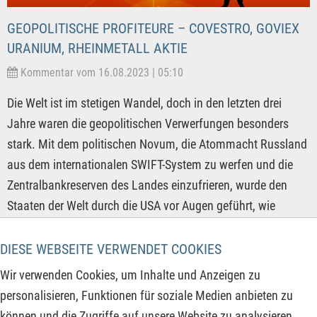
GEOPOLITISCHE PROFITEURE – COVESTRO, GOVIEX
URANIUM, RHEINMETALL AKTIE
Kommentar vom 16.08.2023 | 05:10
Die Welt ist im stetigen Wandel, doch in den letzten drei
Jahre waren die geopolitischen Verwerfungen besonders
stark. Mit dem politischen Novum, die Atommacht Russland
aus dem internationalen SWIFT-System zu werfen und die
Zentralbankreserven des Landes einzufrieren, wurde den
Staaten der Welt durch die USA vor Augen geführt, wie
schnell aus befreundeten Staaten, Feinde werden können.
Der damit einhergehende Vertrauensverlust führte bereits in
DIESE WEBSEITE VERWENDET COOKIES
Russland, China, Indien oder auch dem Iran zum Aufbau
Wir verwenden Cookies, um Inhalte und Anzeigen zu
von eigenen Transaktionssystemen, welche den bisherigen
personalisieren, Funktionen für soziale Medien anbieten zu
Welthandel auf ganze neue und direkte Handelswege ohne
können und die Zugriffe auf unsere Website zu analysieren.