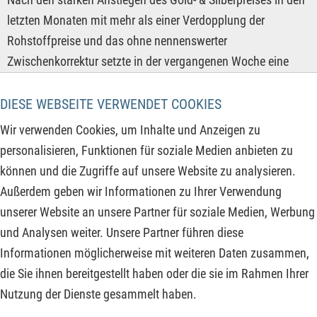
letzten Monaten mit mehr als einer Verdopplung der
Rohstoffpreise und das ohne nennenswerter
Zwischenkorrektur setzte in der vergangenen Woche eine
überfällige Korrekturbewegung ein. In der Spitze fiel der
Goldpreis von letztem Freitag bis Mittwoch dieser Woche um
DIESE WEBSEITE VERWENDET COOKIES
376 USD bzw. 8,59 % ab, ehe sich der Markt wieder
Wir verwenden Cookies, um Inhalte und Anzeigen zu
stabilisierte. Dynamischer ging es bei Silber zu, wo der Preis
personalisieren, Funktionen für soziale Medien anbieten zu
im selben Zeitraum um 6,95 USD bzw. 12,76 % in der Spitze
können und die Zugriffe auf unsere Website zu analysieren.
abtauchte. Seitdem erholen sich beide Edelmetalle und das
Außerdem geben wir Informationen zu Ihrer Verwendung
bietet bei Rohstoffaktien die Chance, die Kursrücksetzer als
unserer Website an unsere Partner für soziale Medien, Werbung
„Buy the Dip“ zu nutzen.
und Analysen weiter. Unsere Partner führen diese
Informationen möglicherweise mit weiteren Daten zusammen,
ZUM KOMMENTAR
die Sie ihnen bereitgestellt haben oder die sie im Rahmen Ihrer
Nutzung der Dienste gesammelt haben.