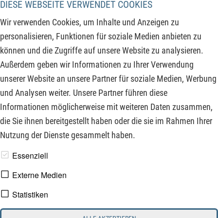
DIESE WEBSEITE VERWENDET COOKIES
Rüstungsaktien kurzfristig deutlich an Boden verlieren,
Wir verwenden Cookies, um Inhalte und Anzeigen zu
während die teils stark gefallenen Biotech- und Pharmawerte
personalisieren, Funktionen für soziale Medien anbieten zu
von einer Sektorrotation profitieren könnten.
können und die Zugriffe auf unsere Website zu analysieren.
Außerdem geben wir Informationen zu Ihrer Verwendung
ZUM KOMMENTAR
unserer Website an unsere Partner für soziale Medien, Werbung
und Analysen weiter. Unsere Partner führen diese
Informationen möglicherweise mit weiteren Daten zusammen,
‹‹
››
die Sie ihnen bereitgestellt haben oder die sie im Rahmen Ihrer
Nutzung der Dienste gesammelt haben.
www.derfinanzinvestor.de - © 2026 - Die Publikation für
Essenziell
professionelle Investoren.
Externe Medien
Statistiken
Impressum
Datenschutz