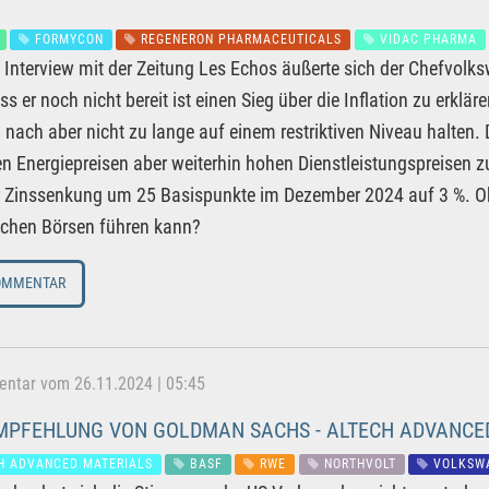
FORMYCON
REGENERON PHARMACEUTICALS
VIDAC PHARMA
 Interview mit der Zeitung Les Echos äußerte sich der Chefvolks
ss er noch nicht bereit ist einen Sieg über die Inflation zu erklä
nach aber nicht zu lange auf einem restriktiven Niveau halten. Di
n Energiepreisen aber weiterhin hohen Dienstleistungspreisen z
r Zinssenkung um 25 Basispunkte im Dezember 2024 auf 3 %. O
schen Börsen führen kann?
OMMENTAR
tar vom 26.11.2024 | 05:45
PFEHLUNG VON GOLDMAN SACHS - ALTECH ADVANCED
H ADVANCED MATERIALS
BASF
RWE
NORTHVOLT
VOLKSW