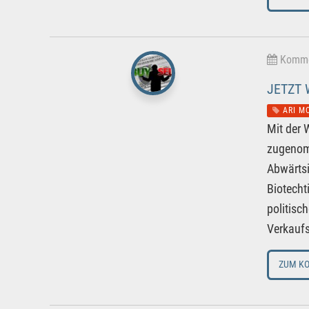
Kommen
JETZT 
ARI M
Mit der 
zugenom
Abwärtsi
Biotecht
politisc
Verkaufs
ZUM K