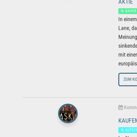
AKTIE
BAYER
In einem
Lane, da
Meinung 
sinkende
mit eine
europäi
ZUM K
Kommen
KAUFEM
ALTEC