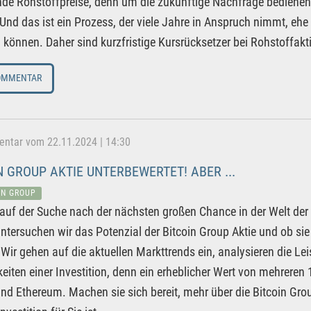
de Rohstoffpreise, denn um die zukünftige Nachfrage bedien
Und das ist ein Prozess, der viele Jahre in Anspruch nimmt, eh
önnen. Daher sind kurzfristige Kursrücksetzer bei Rohstoffakti
OMMENTAR
tar vom 22.11.2024 | 14:30
N GROUP AKTIE UNTERBEWERTET! ABER ...
IN GROUP
 auf der Suche nach der nächsten großen Chance in der Welt de
untersuchen wir das Potenzial der Bitcoin Group Aktie und ob si
 Wir gehen auf die aktuellen Markttrends ein, analysieren die L
eiten einer Investition, denn ein erheblicher Wert von mehrere
und Ethereum. Machen sie sich bereit, mehr über die Bitcoin Gro