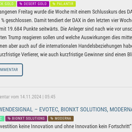
CK GOLD
DESERT GOLD
PALANTIR
angenen Freitag wurde die Woche mit einem Schlusskurs des D
 % geschlossen. Damit tendiert der DAX in den letzten vier Woch
mit 19.684 Punkte seitwärts. Die Anleger sind nach wie vor uns
ten Trump reagieren sollen und welche Auswirkungen dies mittel
nen aber auch auf die internationalen Handelsbeziehungen habe
rzfristige Verlierer, wie auch kurzfristige Gewinner sind einen Bl
OMMENTAR
tar vom 14.11.2024 | 05:45
ENDESIGNAL – EVOTEC, BIONXT SOLUTIONS, MODERN
C
BIONXT SOLUTIONS
MODERNA
vestition keine Innovation und ohne Innovation kein Fortschritt“