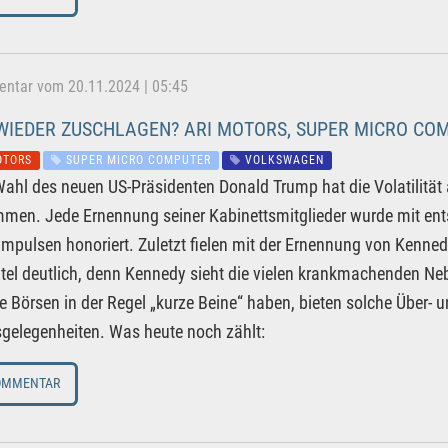
tar vom 20.11.2024 | 05:45
WIEDER ZUSCHLAGEN? ARI MOTORS, SUPER MICRO C
OTORS
SUPER MICRO COMPUTER
VOLKSWAGEN
Wahl des neuen US-Präsidenten Donald Trump hat die Volatilitä
men. Jede Ernennung seiner Kabinettsmitglieder wurde mit en
mpulsen honoriert. Zuletzt fielen mit der Ernennung von Kenne
itel deutlich, denn Kennedy sieht die vielen krankmachenden Ne
he Börsen in der Regel „kurze Beine“ haben, bieten solche Über- 
gelegenheiten. Was heute noch zählt:
OMMENTAR