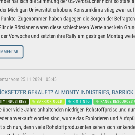
ber hat sich die Stimmung der US-Verbraucher nicht so stark auf
der Michigan Universität erhobene Konsumklima stieg zwar auf 7
 Punkte. Zugenommen haben dagegen die Sorgen der Befragten, d
Für die Börsianer waren diese schlechteren Werte aber kein Grun
 der Vorwoche und setzten ihre Rally am gestrigen Montag weiter
OMMENTAR
tar vom 25.11.2024 | 05:45
CKSETZER GEKAUFT? ALMONTY INDUSTRIES, BARRICK G
TY INDUSTRIES
BARRICK GOLD
RIO TINTO
RANGE RESOURCES 
e über viele Jahre anhaltenden niedrigen Rohstoffpreise und n
eder abverkauft worden sind, wurde das Explorieren und Aufspü
t sich nun, denn viele Rohstoffproduzenten sehen sich sinkende