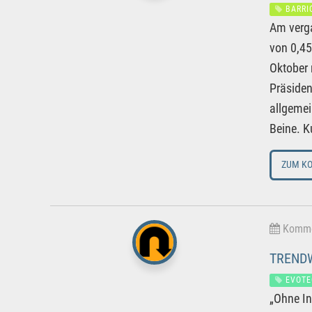
BARRI
Am verg
von 0,45
Oktober 
Präsiden
allgemei
Beine. Ku
ZUM K
Kommen
TRENDW
EVOTE
„Ohne In