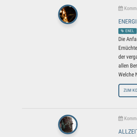
Kommen
ENERGI
ENEL
Die Anfa
Ernüchte
der verg
allen Be
Welche N
ZUM K
Kommen
ALLZEI