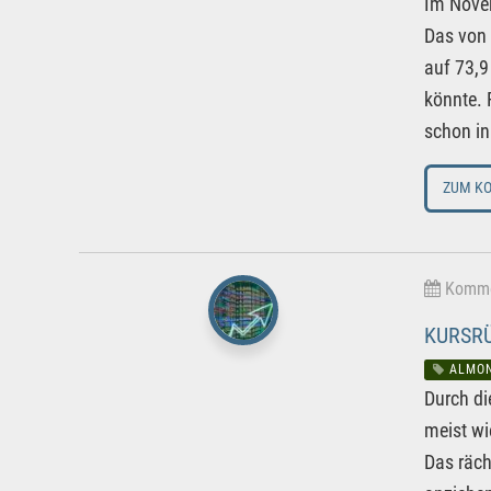
Im Novem
Das von 
auf 73,9
könnte. 
schon in
ZUM K
Kommen
KURSRÜ
ALMON
Durch di
meist wi
Das räch