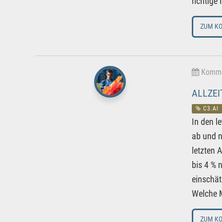
richtige 
ZUM K
Kommen
ALLZEI
C3.AI
In den l
ab und n
letzten 
bis 4 % 
einschät
Welche M
ZUM K