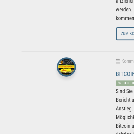
anziehen
werden. 
kommen k
ZUM K
Kommen
BITCOI
BITCO
Sind Sie
Bericht 
Anstieg.
Möglichk
Bitcoin 