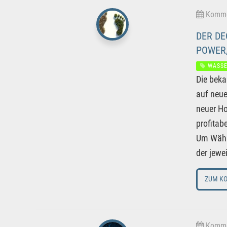
Kommen
DER DE
POWER,
WASSE
Die beka
auf neue
neuer Ho
profitab
Um Währu
der jewe
ZUM K
Kommen