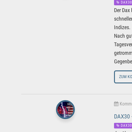
DAX30
Der Dax 
schnelle
Indizes.
Nach gut
Tagesver
getromme
Gegenbew
ZUM K
Kommen
DAX30 
DAX30