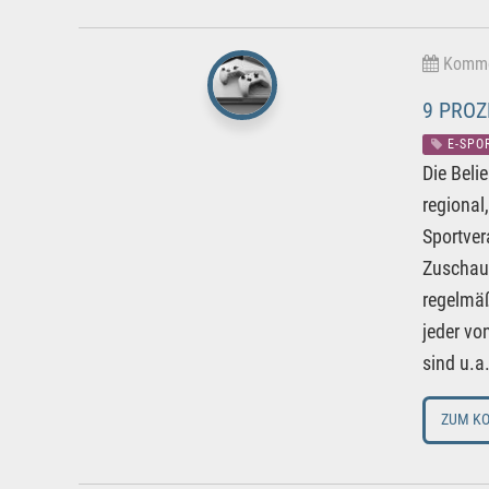
Kommen
9 PROZ
E-SPO
Die Beli
regional
Sportver
Zuschaue
regelmäß
jeder vo
sind u.a
ZUM K