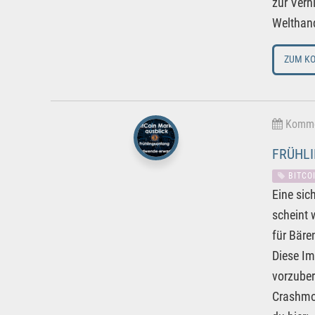
zur Verh
Welthand
ZUM K
Kommen
FRÜHLI
BITCO
Eine sic
scheint 
für Bäre
Diese Im
vorzuber
Crashmod