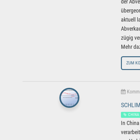
der Abve
übergeor
aktuell 
Abverkau
zügig ve
Mehr daz
ZUM K
Kommen
SCHLIM
CHINA
In China
verarbe