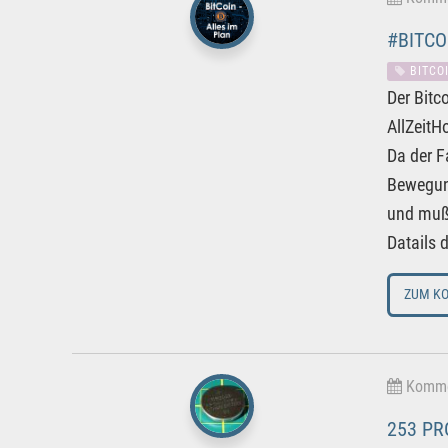
#BITCO
BITCO
Der Bitc
AllZeitH
Da der F
Bewegung
und muß 
Datails 
ZUM K
Kommen
253 PR