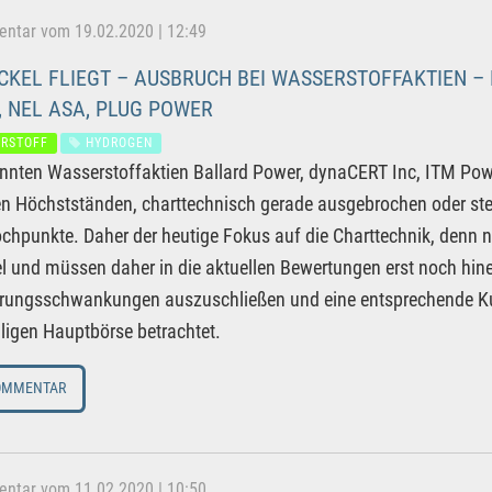
tar vom 19.02.2020 | 12:49
CKEL FLIEGT – AUSBRUCH BEI WASSERSTOFFAKTIEN – 
 NEL ASA, PLUG POWER
RSTOFF
HYDROGEN
nnten Wasserstoffaktien Ballard Power, dynaCERT Inc, ITM Powe
n Höchstständen, charttechnisch gerade ausgebrochen oder s
chpunkte. Daher der heutige Fokus auf die Charttechnik, denn n
el und müssen daher in die aktuellen Bewertungen erst noch hi
ngsschwankungen auszuschließen und eine entsprechende Kursh
iligen Hauptbörse betrachtet.
OMMENTAR
tar vom 11.02.2020 | 10:50