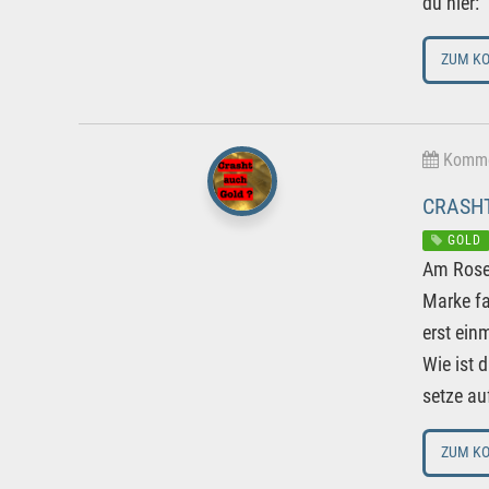
du hier:
ZUM K
Kommen
CRASHT
GOLD
Am Rosen
Marke fa
erst ein
Wie ist 
setze au
ZUM K