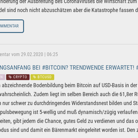
inderung der Ausbreitung des Coronaviruses die Wirtschaft zum
el sind noch nicht abzuschätzen aber die Katastrophe fassen
OMMENTAR
tar vom 29.02.2020 | 06:25
NGSANFANG BEI #BITCOIN? TRENDWENDE ERWARTET! 
IN
CRYPTO
BTCUSD
h abzeichnende Bodenbildung beim Bitcoin auf USD-Basis in der
wahrscheinlich. Zudem liegt im selben Bereich auch die 61,8er R
n nur schwer zu durchdringendes Widerstandsnest bilden und St
pulsbewegung ist 5-wellig und muß dynamisch/zügig verlaufen.
eiten, gibt jedem die Chance, gutes Geld zu verdienen und das 
us sind und damit ein Bärenmarkt eingeleitet worden ist. Den 