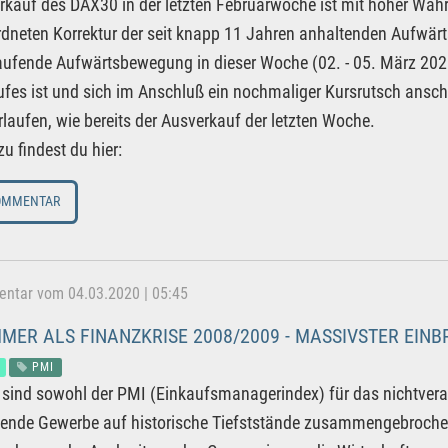
rkauf des DAX30 in der letzten Februarwoche ist mit hoher Wahrsc
dneten Korrektur der seit knapp 11 Jahren anhaltenden Aufwär
laufende Aufwärtsbewegung in dieser Woche (02. - 05. März 202
fes ist und sich im Anschluß ein nochmaliger Kursrutsch anschl
rlaufen, wie bereits der Ausverkauf der letzten Woche.
u findest du hier:
OMMENTAR
tar vom 04.03.2020 | 05:45
MER ALS FINANZKRISE 2008/2009 - MASSIVSTER EINB
PMI
 sind sowohl der PMI (Einkaufsmanagerindex) für das nichtvera
itende Gewerbe auf historische Tiefststände zusammengebroch