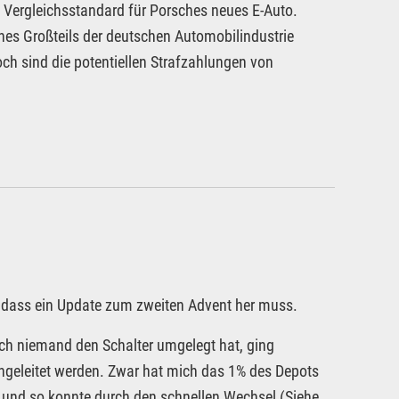
n Vergleichsstandard für Porsches neues E-Auto.
eines Großteils der deutschen Automobilindustrie
och sind die potentiellen Strafzahlungen von
so dass ein Update zum zweiten Advent her muss.
auch niemand den Schalter umgelegt hat, ging
geleitet werden. Zwar hat mich das 1% des Depots
lt" und so konnte durch den schnellen Wechsel (Siehe