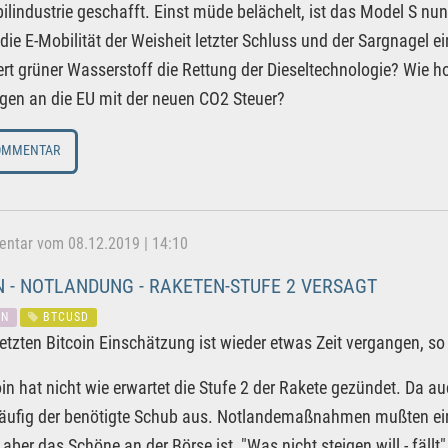
lindustrie geschafft. Einst müde belächelt, ist das Model S nu
 die E-Mobilität der Weisheit letzter Schluss und der Sargnagel 
fert grüner Wasserstoff die Rettung der Dieseltechnologie? Wie h
en an die EU mit der neuen CO2 Steuer?
OMMENTAR
tar vom 08.12.2019 | 14:10
N - NOTLANDUNG - RAKETEN-STUFE 2 VERSAGT
IN
BTCUSD
 letzten Bitcoin Einschätzung ist wieder etwas Zeit vergangen, 
oin hat nicht wie erwartet die Stufe 2 der Rakete gezündet. Da 
ufig der benötigte Schub aus. Notlandemaßnahmen mußten ein
 aber das Schöne an der Börse ist, "Was nicht steigen will - fäl