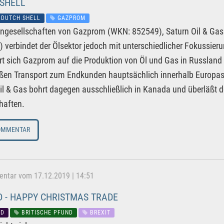
 SHELL
 DUTCH SHELL
GAZPROM
engesellschaften von Gazprom (WKN: 852549), Saturn Oil & Ga
verbindet der Ölsektor jedoch mit unterschiedlicher Fokussierun
rt sich Gazprom auf die Produktion von Öl und Gas in Russlan
ßen Transport zum Endkunden hauptsächlich innerhalb Europas
il & Gas bohrt dagegen ausschließlich in Kanada und überläßt de
haften.
OMMENTAR
tar vom 17.12.2019 | 14:51
 - HAPPY CHRISTMAS TRADE
SD
BRITISCHE PFUND
BREXIT