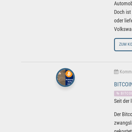
Automobi
Doch ist
oder lie
Volkswag
ZUM K
Kommen
BITCOI
BITCO
Seit der
Der Bitc
zwangslä
gekostet