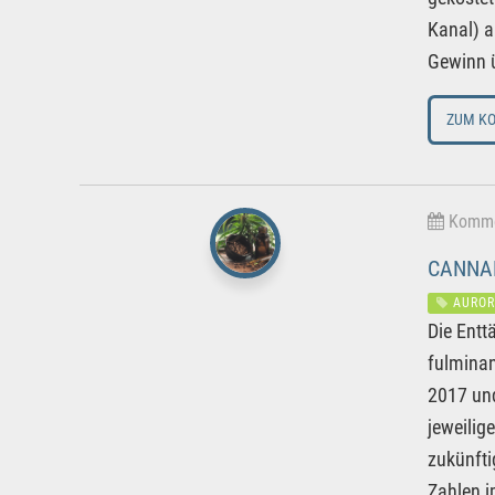
Kanal) a
Gewinn ü
ZUM K
Kommen
CANNAB
AUROR
Die Entt
fulminan
2017 und
jeweilig
zukünfti
Zahlen i