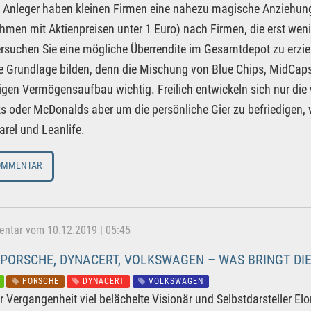
e Anleger haben kleinen Firmen eine nahezu magische Anziehun
hmen mit Aktienpreisen unter 1 Euro) nach Firmen, die erst wen
rsuchen Sie eine mögliche Überrendite im Gesamtdepot zu erziele
e Grundlage bilden, denn die Mischung von Blue Chips, MidCaps
tigen Vermögensaufbau wichtig. Freilich entwickeln sich nur di
s oder McDonalds aber um die persönliche Gier zu befriedigen, 
rel und Leanlife.
OMMENTAR
tar vom 10.12.2019 | 05:45
 PORSCHE, DYNACERT, VOLKSWAGEN – WAS BRINGT DI
PORSCHE
DYNACERT
VOLKSWAGEN
er Vergangenheit viel belächelte Visionär und Selbstdarsteller El