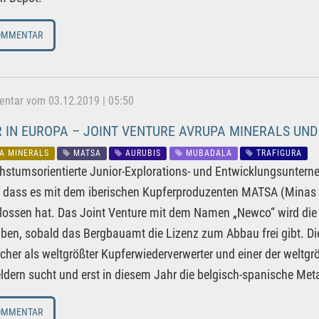
OMMENTAR
tar vom 03.12.2019 | 05:50
 IN EUROPA – JOINT VENTURE AVRUPA MINERALS UND
A MINERALS
MATSA
AURUBIS
MUBADALA
TRAFIGURA
stumsorientierte Junior-Explorations- und Entwicklungsunte
 dass es mit dem iberischen Kupferproduzenten MATSA (Minas d
ossen hat. Das Joint Venture mit dem Namen „Newco“ wird die 
iben, sobald das Bergbauamt die Lizenz zum Abbau frei gibt. Di
lcher als weltgrößter Kupferwiederverwerter und einer der wel
ldern sucht und erst in diesem Jahr die belgisch-spanische Me
OMMENTAR