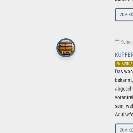
ZUM K
Kommen
KUPFER
AVRUP
Das wach
bekannt,
abgeschl
vorantre
sein, we
Aquisefe
ZUM K