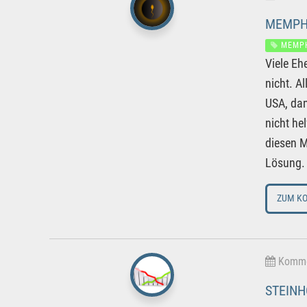
MEMPH
MEMP
Viele Eh
nicht. A
USA, dan
nicht he
diesen M
Lösung.
ZUM K
Kommen
STEINH