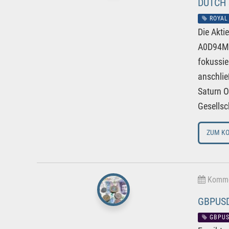
DUTCH
ROYAL
Die Akti
A0D94M) 
fokussie
anschlie
Saturn O
Gesellsc
ZUM K
Kommen
GBPUSD
GBPU