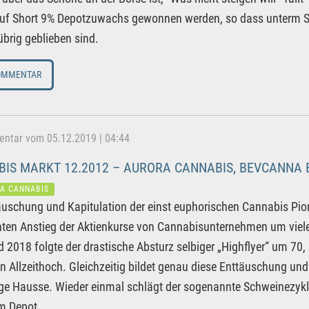
uf Short 9% Depotzuwachs gewonnen werden, so dass unterm Stri
brig geblieben sind.
OMMENTAR
tar vom 05.12.2019 | 04:44
IS MARKT 12.2012 – AURORA CANNABIS, BEVCANNA 
A CANNABIS
äuschung und Kapitulation der einst euphorischen Cannabis Pion
ten Anstieg der Aktienkurse von Cannabisunternehmen um viele 
 2018 folgte der drastische Absturz selbiger „Highflyer“ um 70
en Allzeithoch. Gleichzeitig bildet genau diese Enttäuschung un
ge Hausse. Wieder einmal schlägt der sogenannte Schweinezyklus
m Depot.