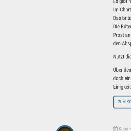
Es gibt n
Im Chart
Das brit
Die Brit
Prost an
den Abs
Nutzt d
Über den
doch ein
Einigkei
ZUM K
Kommen