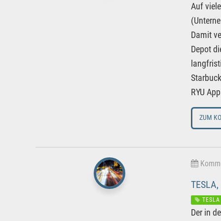
Auf viel
(Unterne
Damit ve
Depot di
langfris
Starbuck
RYU Appa
ZUM K
Kommen
TESLA,
TESLA
Der in d