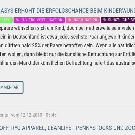
ASYS ERHÖHT DIE ERFOLGSCHANCE BEIM KINDERWUN
HASYS
IN-VITRO-VERTILISATION
INSEMINATION
KÜNSTLICHE B
epaare wünschen sich ein Kind, doch bei mittlerweile sehr viele
llein in Deutschland ist etwa jedes sechste Paar ungewollt kinde
n dürften bald 25% der Paare betroffen sein. Wenn alle natürlich
lfen wollen, dann bleibt nur die künstliche Befruchtung zur Erf
illiarden-Markt der künstlichen Befruchtung liefert das austr
OMMENTAR
tar vom 12.12.2019 | 05:45
OFF, RYU APPAREL, LEANLIFE - PENNYSTOCKS UND ZO