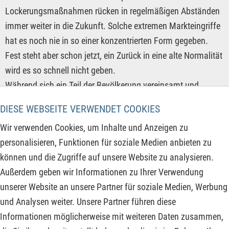
Lockerungsmaßnahmen rücken in regelmäßigen Abständen
immer weiter in die Zukunft. Solche extremen Markteingriffe
hat es noch nie in so einer konzentrierten Form gegeben.
Fest steht aber schon jetzt, ein Zurück in eine alte Normalität
wird es so schnell nicht geben.
Während sich ein Teil der Bevölkerung vereinsamt und
deprimiert aus der Gesellschaft zurückzieht, vernetzen sich
DIESE WEBSEITE VERWENDET COOKIES
immer mehr Menschen online. Das führt teilweise zu
Wir verwenden Cookies, um Inhalte und Anzeigen zu
extremen Stilblüten in allen Bereichen und so auch an den
personalisieren, Funktionen für soziale Medien anbieten zu
Börsen.
können und die Zugriffe auf unsere Website zu analysieren.
Außerdem geben wir Informationen zu Ihrer Verwendung
ZUM KOMMENTAR
unserer Website an unsere Partner für soziale Medien, Werbung
und Analysen weiter. Unsere Partner führen diese
Informationen möglicherweise mit weiteren Daten zusammen,
‹‹
››