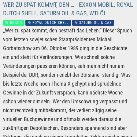
WER ZU SPÄT KOMMT, DEN … - EXXON MOBIL, ROYAL
DUTCH SHELL, SATURN OIL & GAS, WTI ÖL
EXXON
ROYAL DUTCH SHELL
SATURN OIL & GAS
„Wer zu spät kommt, den bestraft das Leben.“ Dieser Spruch
vom letzten sowjetischen Staatpräsidenten Michail
Gorbatschow am 06. Oktober 1989 ging in die Geschichte
ein und steht für Veränderungen. Wie schnell solche
Veränderungen passieren können, sah man nicht nur am
Beispiel der DDR, sondern erlebt der Börsianer ständig. Was
bis letzte Woche noch Thema X gehypt und sprudelnde
Gewinne in der Zukunft versprach, kann nächste Woche
schon wieder out sein. Wer den Umschwung verpasst und
nicht rechtzeitig mitbekommt, der verliert zügig seine
virtuellen Buchgewinne und oftmals werden daraus die
zukünftigen Depotleichen. Besonders spannend sind aber
Sektoren, die nach so einem kompletten Zyklus wieder einen