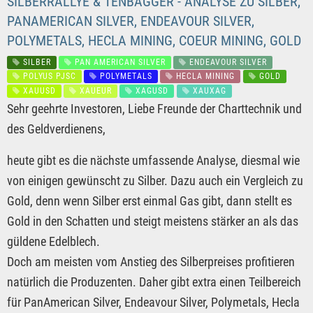
SILBERRALLYE & TENBAGGER - ANALYSE ZU SILBER,
PANAMERICAN SILVER, ENDEAVOUR SILVER,
POLYMETALS, HECLA MINING, COEUR MINING, GOLD
SILBER
PAN AMERICAN SILVER
ENDEAVOUR SILVER
POLYUS PJSC
POLYMETALS
HECLA MINING
GOLD
XAUUSD
XAUEUR
XAGUSD
XAUXAG
Sehr geehrte Investoren, Liebe Freunde der Charttechnik und
des Geldverdienens,
heute gibt es die nächste umfassende Analyse, diesmal wie
von einigen gewünscht zu Silber. Dazu auch ein Vergleich zu
Gold, denn wenn Silber erst einmal Gas gibt, dann stellt es
Gold in den Schatten und steigt meistens stärker an als das
güldene Edelblech.
Doch am meisten vom Anstieg des Silberpreises profitieren
natürlich die Produzenten. Daher gibt extra einen Teilbereich
für PanAmerican Silver, Endeavour Silver, Polymetals, Hecla