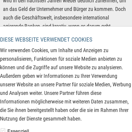
wird in den nächsten Jahren wieder deutlich zunehmen, um
an das Geld der Unternehmer und Bürger zu kommen. Doch
auch die Geschäftswelt, insbesondere international
agierende Banken, sind kreativ, wenn es darum geht,
unversteuerte oder illegal erworbene Gelder zu „waschen“.
DIESE WEBSEITE VERWENDET COOKIES
Zwar verbietet es der Gesetzgeber, aber dennoch hat so
Wir verwenden Cookies, um Inhalte und Anzeigen zu
manch Bankvorstand seinen persönlichen Preis, der ihn
personalisieren, Funktionen für soziale Medien anbieten zu
wankelmütig werden lassen kann.
können und die Zugriffe auf unsere Website zu analysieren.
Außerdem geben wir Informationen zu Ihrer Verwendung
ZUM KOMMENTAR
unserer Website an unsere Partner für soziale Medien, Werbung
und Analysen weiter. Unsere Partner führen diese
Informationen möglicherweise mit weiteren Daten zusammen,
‹‹
››
die Sie ihnen bereitgestellt haben oder die sie im Rahmen Ihrer
Nutzung der Dienste gesammelt haben.
www.derfinanzinvestor.de - © 2026 - Die Publikation für
Essenziell