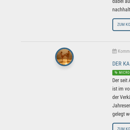
dabei au
nachhalt
ZUM K
Kommen
DER KA
MICRO
Der seit
ist im v
der Verk
Jahresen
gelegt w
ZUM K