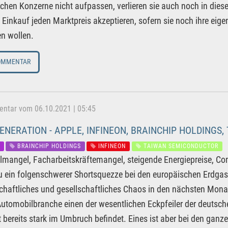
chen Konzerne nicht aufpassen, verlieren sie auch noch in di
 Einkauf jeden Marktpreis akzeptieren, sofern sie noch ihre ei
en wollen.
OMMENTAR
tar vom 06.10.2021 | 05:45
ENERATION - APPLE, INFINEON, BRAINCHIP HOLDINGS
BRAINCHIP HOLDINGS
INFINEON
TAIWAN SEMICONDUCTOR
ilmangel, Facharbeitskräftemangel, steigende Energiepreise, Co
 ein folgenschwerer Shortsquezze bei den europäischen Erdgas
schaftliches und gesellschaftliches Chaos in den nächsten Monat
Automobilbranche einen der wesentlichen Eckpfeiler der deutsche
t bereits stark im Umbruch befindet. Eines ist aber bei den ga