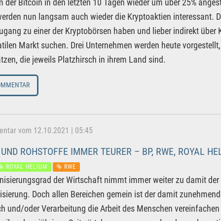
der Bitcoin in den letzten 10 Tagen wieder um über 25% anges
 werden nun langsam auch wieder die Kryptoaktien interessant. Da
ugang zu einer der Kryptobörsen haben und lieber indirekt übe
tilen Markt suchen. Drei Unternehmen werden heute vorgestellt
tzen, die jeweils Platzhirsch in ihrem Land sind.
OMMENTAR
tar vom 12.10.2021 | 05:45
UND ROHSTOFFE IMMER TEURER – BP, RWE, ROYAL HE
ROYAL HELIUM
RWE
nisierungsgrad der Wirtschaft nimmt immer weiter zu damit de
sierung. Doch allen Bereichen gemein ist der damit zunehmend
h und/oder Verarbeitung die Arbeit des Menschen vereinfachen 