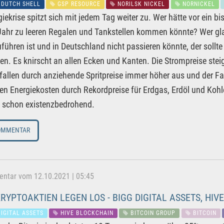
 DUTCH SHELL
GSP RESOURCE
NORILSK NICKEL
NORNICKEL
giekrise spitzt sich mit jedem Tag weiter zu. Wer hätte vor ein b
ahr zu leeren Regalen und Tankstellen kommen könnte? Wer glaub
führen ist und in Deutschland nicht passieren könnte, der sollte
n. Es knirscht an allen Ecken und Kanten. Die Strompreise steig
 fallen durch anziehende Spritpreise immer höher aus und der F
en Energiekosten durch Rekordpreise für Erdgas, Erdöl und Koh
e schon existenzbedrohend.
OMMENTAR
tar vom 12.10.2021 | 05:45
KRYPTOAKTIEN LEGEN LOS - BIGG DIGITAL ASSETS, HIV
IGITAL ASSETS
HIVE BLOCKCHAIN
BITCOIN GROUP
BITCOIN