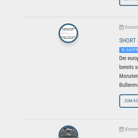
Kommen
SHORT 
GAZP
Der euro
bereits 
Monaten 
Bullenma
ZUM K
Kommen