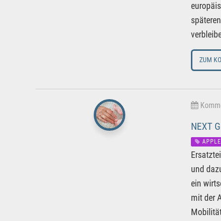
europäis
späteren
verbleib
ZUM K
Kommen
NEXT G
APPLE
Ersatzte
und dazu
ein wirt
mit der 
Mobilitä