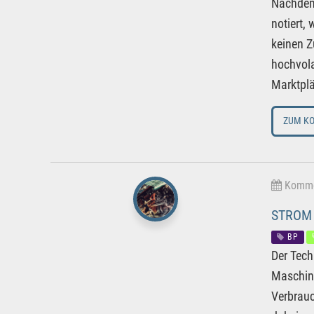
Nachdem 
notiert,
keinen Z
hochvola
Marktplä
ZUM K
Kommen
STROM 
BP
Der Tech
Maschini
Verbrauc