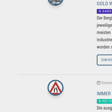
GOLD W
BARSE
Der Berg
jeweilig
meisten 
Industri
worden s
ZUM K
Kommen
IMMER 
RIO TI
Die ausg