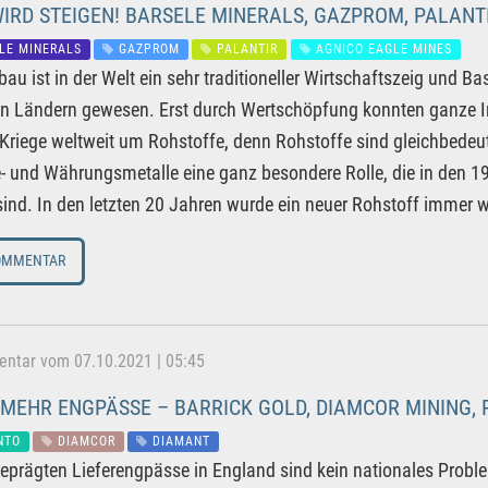
IRD STEIGEN! BARSELE MINERALS, GAZPROM, PALANT
LE MINERALS
GAZPROM
PALANTIR
AGNICO EAGLE MINES
bau ist in der Welt ein sehr traditioneller Wirtschaftszeig und Ba
en Ländern gewesen. Erst durch Wertschöpfung konnten ganze I
Kriege weltweit um Rohstoffe, denn Rohstoffe sind gleichbedeut
e- und Währungsmetalle eine ganz besondere Rolle, die in den 19
ind. In den letzten 20 Jahren wurde ein neuer Rohstoff immer w
OMMENTAR
tar vom 07.10.2021 | 05:45
MEHR ENGPÄSSE – BARRICK GOLD, DIAMCOR MINING, R
NTO
DIAMCOR
DIAMANT
eprägten Lieferengpässe in England sind kein nationales Proble