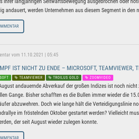
s ihrer langjährigen Seitwärtsbewegung ausgebrochen oder noti
ig andauert, werden Unternehmen aus diesem Segment in den nä
OMMENTAR
tar vom 11.10.2021 | 05:45
MPF IST NICHT ZU ENDE – MICROSOFT, TEAMVIEWER, 
SOFT
TEAMVIEWER
TROILUS GOLD
ZOOMVIDEO
 August andauernde Abverkauf der großen Indizes ist noch nicht
ollen Gange. Bisher schafften es die Bullen immer wieder die 15
äufer abzuwehren. Doch wie lange hält die Verteidigungslinie n
drallye im fröstelnden Oktober gestartet werden? Vielleicht mu
erden, der seit August wieder zulegen konnte.
OMMENTAR