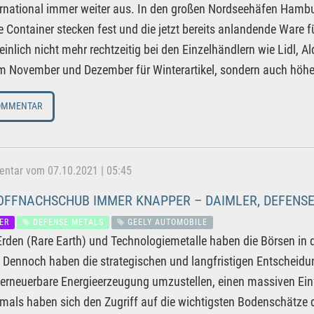
ernational immer weiter aus. In den großen Nordseehäfen Hambu
e Container stecken fest und die jetzt bereits anlandende Ware 
inlich nicht mehr rechtzeitig bei den Einzelhändlern wie Lidl, 
m November und Dezember für Winterartikel, sondern auch höher
OMMENTAR
tar vom 07.10.2021 | 05:45
FFNACHSCHUB IMMER KNAPPER – DAIMLER, DEFENSE
ER
DEFENSE METALS
GEELY AUTOMOBILE
Erden (Rare Earth) und Technologiemetalle haben die Börsen in
. Dennoch haben die strategischen und langfristigen Entscheidu
 erneuerbare Energieerzeugung umzustellen, einen massiven Ein
mals haben sich den Zugriff auf die wichtigsten Bodenschätze d