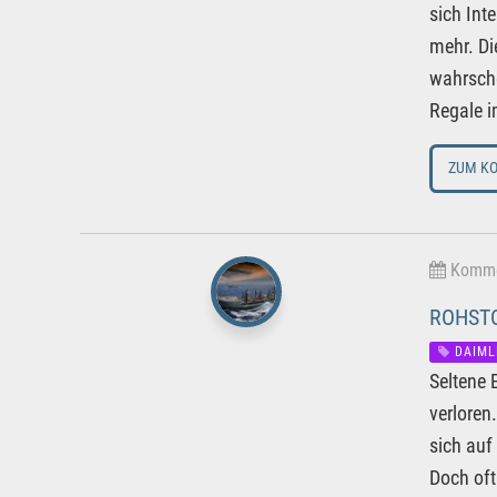
sich Int
mehr. Di
wahrsche
Regale i
ZUM K
Kommen
ROHSTO
DAIML
Seltene 
verloren
sich auf
Doch oft