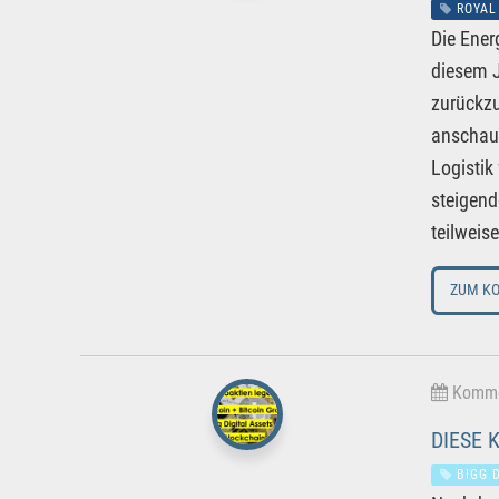
ROYAL
Die Ener
diesem J
zurückzu
anschaue
Logistik
steigend
teilweis
ZUM K
Kommen
DIESE 
BIGG D