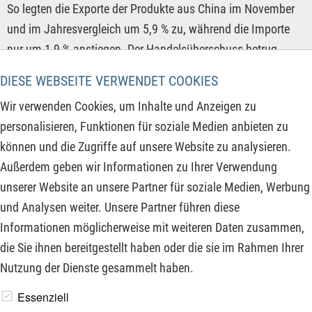
So legten die Exporte der Produkte aus China im November
und im Jahresvergleich um 5,9 % zu, während die Importe
nur um 1,9 % anstiegen. Der Handelsüberschuss betrug
damit allein im abgelaufenen Monat 112 Milliarden USD und
DIESE WEBSEITE VERWENDET COOKIES
die billigen chinesischen Waren überschwemmen die Märkte
Wir verwenden Cookies, um Inhalte und Anzeigen zu
von Europa, Afrika und Südamerika. Doch wie davon
personalisieren, Funktionen für soziale Medien anbieten zu
profitieren?
können und die Zugriffe auf unsere Website zu analysieren.
Außerdem geben wir Informationen zu Ihrer Verwendung
ZUM KOMMENTAR
unserer Website an unsere Partner für soziale Medien, Werbung
und Analysen weiter. Unsere Partner führen diese
Informationen möglicherweise mit weiteren Daten zusammen,
‹‹
››
die Sie ihnen bereitgestellt haben oder die sie im Rahmen Ihrer
Nutzung der Dienste gesammelt haben.
www.derfinanzinvestor.de - © 2026 - Die Publikation für
Essenziell
professionelle Investoren.