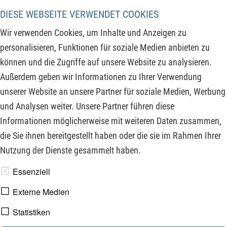
Beim Shortangriff auf den Goldpreis gibt es nun zwei
DIESE WEBSEITE VERWENDET COOKIES
wahrscheinliche Alternativen für die Fortsetzung. Auch wenn
Wir verwenden Cookies, um Inhalte und Anzeigen zu
sich am übergeordneten bullischen Szenario nichts geändert
personalisieren, Funktionen für soziale Medien anbieten zu
hat, so gibt es nun zwei zu besprechende Varianten.
können und die Zugriffe auf unsere Website zu analysieren.
Außerdem geben wir Informationen zu Ihrer Verwendung
ZUM KOMMENTAR
unserer Website an unsere Partner für soziale Medien, Werbung
und Analysen weiter. Unsere Partner führen diese
Informationen möglicherweise mit weiteren Daten zusammen,
‹‹
››
die Sie ihnen bereitgestellt haben oder die sie im Rahmen Ihrer
Nutzung der Dienste gesammelt haben.
www.derfinanzinvestor.de - © 2026 - Die Publikation für
Essenziell
professionelle Investoren.
Externe Medien
Statistiken
Impressum