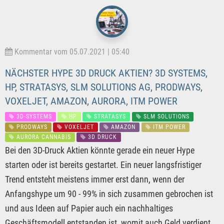
Kommentar vom 05.07.2021 | 05:40
NÄCHSTER HYPE 3D DRUCK AKTIEN? 3D SYSTEMS,
HP, STRATASYS, SLM SOLUTIONS AG, PRODWAYS,
VOXELJET, AMAZON, AURORA, ITM POWER
3D-SYSTEMS
HP
STRATASYS
SLM SOLUTIONS
PRODWAYS
VOXELJET
AMAZON
ITM POWER
AURORA CANNABIS
3D DRUCK
Bei den 3D-Druck Aktien könnte gerade ein neuer Hype
starten oder ist bereits gestartet. Ein neuer langsfristiger
Trend entsteht meistens immer erst dann, wenn der
Anfangshype um 90 - 99% in sich zusammen gebrochen ist
und aus Ideen auf Papier auch ein nachhaltiges
Geschäftsmodell entstanden ist, womit auch Geld verdient